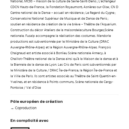
National, MC93 – maison de la culture de Seine-Saint-Denis ; L’échangeur
CDCN Hauts-de-France ; la Fondation Royaumont, Asnières-sur-Oise ; CN D
Centre national de la Danse – accueil en résidence ; Le Regard du Cygne ;
Conservatoire National Supérieur de Musique et de Danse de Paris ;
soutien en résidence de création de la vie brève – Théâtre de l’Aquarium.
Construction du décor Ateliers de la maisondelaculture Bourges;Scène
nationale. Fusalp accompagne la réalisation des costumes. Mandorle
productions est subventionnée par le Ministère de la Culture (DRAC
Auvergne-Rhône-Alpes) et la Région Auvergne-Rhône-Alpes. François
Chaignaud est artiste associé à Bonlieu Scène nationale Annecy, à
Chaillot–Théâtre national de la Danse ainsi qu’à la Maison de la danse et à
la Biennale de la danse de Lyon. Les Cris de Paris sont subventionnés par
le Ministère de la Culture / DRAC Île-de-France, la Région Île-de-France et
la Ville de Paris. Ils sont artistes associés au Théâtre de Saint-Quentin-en-
Yvelines, et en résidence à Points communs, Scène nationale de Cergy-
Pontoise / Val d’Oise
Pôle européen de création
→ Coproduction
En complicité avec