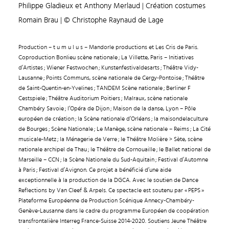
Philippe Gladieux et Anthony Merlaud | Création costumes
Romain Brau | © Christophe Raynaud de Lage
Production – t u m u l u s – Mandorle productions et Les Cris de Paris.
Coproduction Bonlieu scène nationale ; La Villette, Paris – Initiatives
d’Artistes ; Wiener Festwochen ; Kunstenfestivaldesarts ; Théâtre Vidy-
Lausanne ; Points Communs, scène nationale de Cergy-Pontoise ; Théâtre
de Saint-Quentin-en-Yvelines ; TANDEM Scène nationale ; Berliner F
Cestspiele ; Théâtre Auditorium Poitiers ; Malraux, scène nationale
Chambéry Savoie ; l’Opéra de Dijon ; Maison de la danse, Lyon – Pôle
européen de création ; la Scène nationale d’Orléans ; la maisondelaculture
de Bourges ; Scène Nationale ; Le Manège, scène nationale – Reims ; La Cité
musicale-Metz ; la Ménagerie de Verre ; le Théâtre Molière > Sète, scène
nationale archipel de Thau ; le Théâtre de Cornouaille ; le Ballet national de
Marseille – CCN ; la Scène Nationale du Sud-Aquitain ; Festival d’Automne
à Paris ; Festival d’Avignon. Ce projet a bénéficié d’une aide
exceptionnelle à la production de la DGCA. Avec le soutien de Dance
Reflections by Van Cleef & Arpels. Ce spectacle est soutenu par « PEPS »
Plateforme Européenne de Production Scénique Annecy-Chambéry-
Genève-Lausanne dans le cadre du programme Européen de coopération
transfrontalière Interreg France-Suisse 2014-2020. Soutiens Jeune Théâtre