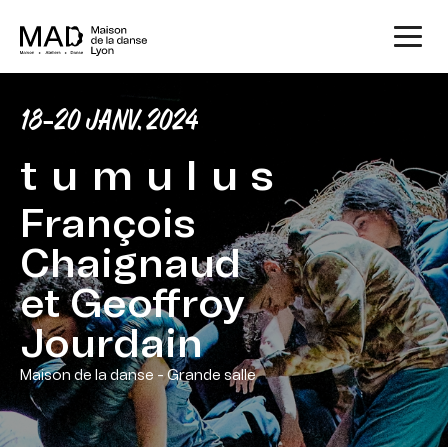
18-20 JANV. 2024
t u m u l u s
François
Chaignaud
et Geoffroy
Jourdain
Maison de la danse - Grande salle