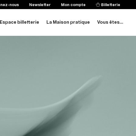
enez-nous
Newsletter
Mon compte
Billetterie
Espace billetterie
La Maison pratique
Vous êtes...
T