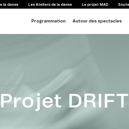
e la danse
Les Ateliers de la danse
Le projet MAD
Sout
Programmation
Autour des spectacles
Projet DRIF