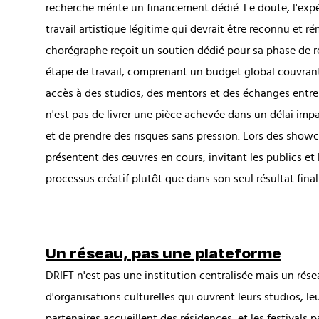
recherche mérite un financement dédié. Le doute, l'expé
travail artistique légitime qui devrait être reconnu et
chorégraphe reçoit un soutien dédié pour sa phase de r
étape de travail, comprenant un budget global couvrant 
accès à des studios, des mentors et des échanges entre p
n'est pas de livrer une pièce achevée dans un délai impa
et de prendre des risques sans pression. Lors des showca
présentent des œuvres en cours, invitant les publics et
processus créatif plutôt que dans son seul résultat final
Un réseau, pas une plateforme
DRIFT n'est pas une institution centralisée mais un résea
d'organisations culturelles qui ouvrent leurs studios, leu
partenaires accueillent des résidences, et les festivals