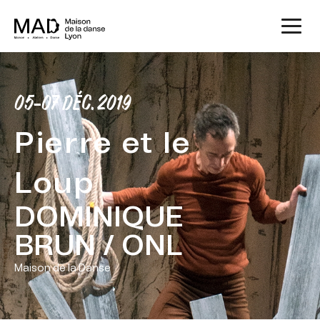
05-07 DÉC. 2019
Pierre et le
Loup
DOMINIQUE
BRUN / ONL
Maison de la Danse