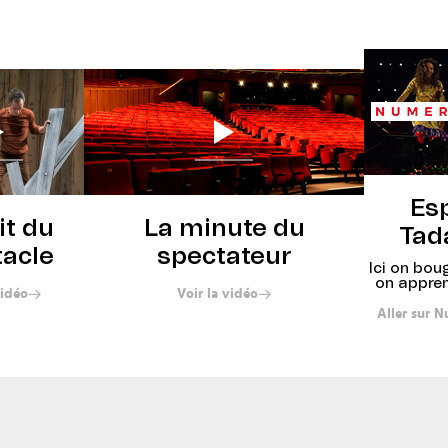
Réserver
Es
it du
La minute du
Tad
tacle
spectateur
Ici on bou
on appren
vidéo
Voir la vidéo
Aller sur 