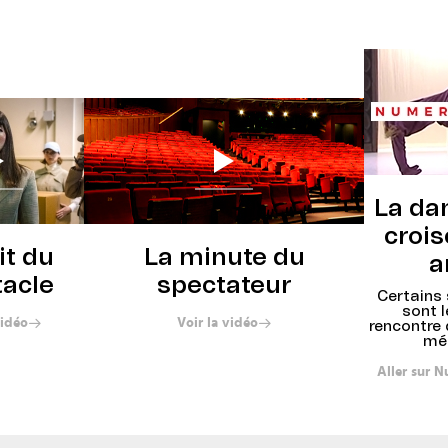
Réserver
La dan
crois
it du
La minute du
a
tacle
spectateur
Certains
sont l
vidéo
Voir la vidéo
rencontre 
mét
Aller sur 