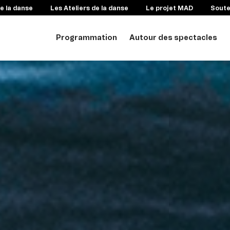
e la danse
Les Ateliers de la danse
Le projet MAD
Sout
Programmation
Autour des spectacles