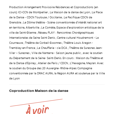
Production Arrangement Provisoire Résidences et Coproductions (en
cours) ICI-CCN de Montpellier ; La Maison de la danse de Lyon ; La Place
de la Danse - CDCN Toulouse / Occitanie ; Le Pacifique CDCN de
Grenoble ; Le Dôme théâtre - Scène conventionnée d’intérêt national art
en territoire, Albertville ; La Comète, Espace d’exploration artistique de la
ville de Saint-Etienne ; Réseau PLAY : Rencontres Chorégraphiques
Internationales de Seine Saint Denis ; Centre culturel Houdremont - La
Courneuve ; Théâtre de Corbeil-Essonnes ; Théâtre Louis Aragon -
Tremblay-en-France ; La Chaufferie - cie DCA ; Théâtre de Suresnes Jean-
Vilar – Suresnes ; Ville de Nanterre - Saison jeune public ; avec le soutien
du Département de la Seine- Saint-Denis. En cours : Maison du Théâtre et
de la Danse d’Epinay ; Atelier de Paris / CDCN ; L’Hexagone, Meylan. Avec
le soutien du Groupe des 20 Auvergne- Rhône-Alpes Compagnie
conventionnée par la DRAC AURA, la Région AURA et soutenue par la Ville
de Lyon
Coproduction Maison de la danse