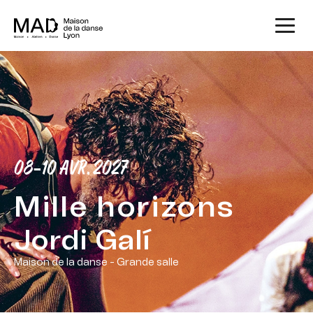
08-10 AVR. 2027
Mille horizons
Jordi Galí
Maison de la danse - Grande salle