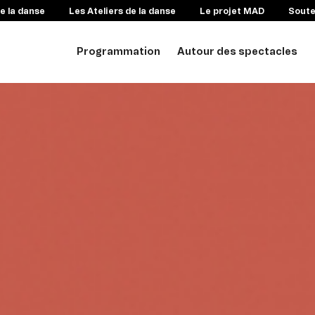
e la danse
Les Ateliers de la danse
Le projet MAD
Sout
Programmation
Autour des spectacles