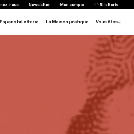
enez-nous
Newsletter
Mon compte
Billetterie
Espace billetterie
La Maison pratique
Vous êtes...