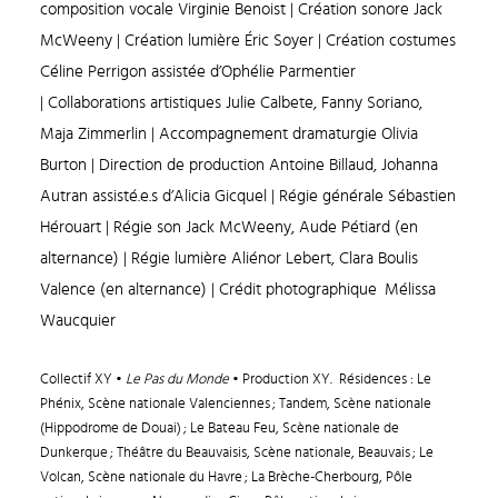
composition vocale
Virginie Benoist
| Création sonore Jack
McWeeny | Création lumière Éric Soyer | Création costumes
Céline Perrigon assistée d’Ophélie Parmentier
| Collaborations artistiques Julie Calbete, Fanny Soriano,
Maja Zimmerlin | Accompagnement dramaturgie
Olivia
Burton | Direction de production Antoine Billaud, Johanna
Autran assisté.e.s d’Alicia Gicquel | Régie générale Sébastien
Hérouart | Régie son Jack McWeeny, Aude Pétiard (en
alternance) | Régie lumière Aliénor Lebert, Clara Boulis
Valence (en alternance) | Crédit photographique Mélissa
Waucquier
Collectif XY •
Le Pas du Monde
• Production XY. Résidences : Le
Phénix, Scène nationale Valenciennes ; Tandem, Scène nationale
(Hippodrome de Douai) ; Le Bateau Feu, Scène nationale de
Dunkerque ; Théâtre du Beauvaisis, Scène nationale, Beauvais ; Le
Volcan, Scène nationale du Havre ; La Brèche-Cherbourg, Pôle