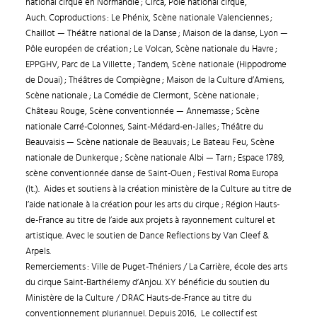
national cirque en Normandie ; Circa, Pôle national cirque,
Auch. Coproductions : Le Phénix, Scène nationale Valenciennes ;
Chaillot — Théâtre national de la Danse ; Maison de la danse, Lyon —
Pôle européen de création ; Le Volcan, Scène nationale du Havre ;
EPPGHV, Parc de La Villette ; Tandem, Scène nationale (Hippodrome
de Douai) ; Théâtres de Compiègne ; Maison de la Culture d’Amiens,
Scène nationale ; La Comédie de Clermont, Scène nationale ;
Château Rouge, Scène conventionnée — Annemasse ; Scène
nationale Carré-Colonnes, Saint-Médard-en-Jalles ; Théâtre du
Beauvaisis — Scène nationale de Beauvais ; Le Bateau Feu, Scène
nationale de Dunkerque ; Scène nationale Albi — Tarn ; Espace 1789,
scène conventionnée danse de Saint-Ouen ; Festival Roma Europa
(It.).
Aides et soutiens à la création ministère de la Culture au titre de
l’aide nationale à la création pour les arts du cirque ; Région Hauts-
de-France au titre de l’aide aux projets à rayonnement culturel et
artistique. Avec le soutien de Dance Reflections by Van Cleef &
Arpels.
Remerciements : Ville de Puget-Théniers / La Carrière, école des arts
du cirque Saint-Barthélemy d’Anjou. XY bénéficie du soutien du
Ministère de la Culture / DRAC Hauts-de-France au titre du
conventionnement pluriannuel.
Depuis 2016, Le collectif est