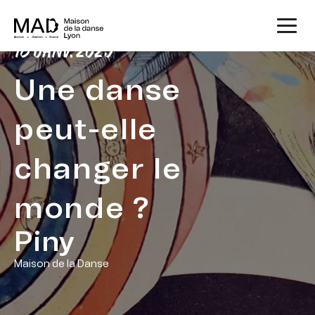
18 JANV. 2025
Une danse
peut-elle
changer le
monde ?
Piny
Maison de la Danse