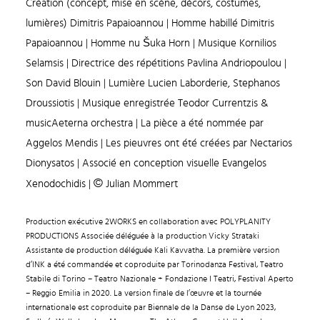
Création (concept, mise en scène, décors, costumes,
lumières) Dimitris Papaioannou | Homme habillé Dimitris
Papaioannou | Homme nu Šuka Horn | Musique Kornilios
Selamsis | Directrice des répétitions Pavlina Andriopoulou |
Son David Blouin | Lumière Lucien Laborderie, Stephanos
Droussiotis | Musique enregistrée Teodor Currentzis &
musicAeterna orchestra | La pièce a été nommée par
Aggelos Mendis | Les pieuvres ont été créées par Nectarios
Dionysatos | Associé en conception visuelle Evangelos
©
Xenodochidis |
Julian Mommert
Production exécutive 2WORKS en collaboration avec POLYPLANITY
PRODUCTIONS Associée déléguée à la production Vicky Strataki
Assistante de production déléguée Kali Kavvatha. La première version
d’INK a été commandée et coproduite par Torinodanza Festival, Teatro
Stabile di Torino – Teatro Nazionale + Fondazione I Teatri, Festival Aperto
– Reggio Emilia in 2020. La version finale de l’œuvre et la tournée
internationale est coproduite par Biennale de la Danse de Lyon 2023,