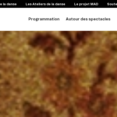
e la danse
Les Ateliers de la danse
Le projet MAD
Sout
Programmation
Autour des spectacles