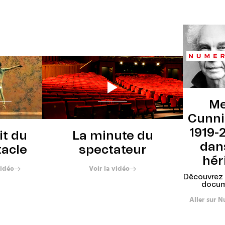
Me
Cunn
1919-
it du
La minute du
dan
tacle
spectateur
hér
vidéo
Voir la vidéo
Découvrez 
docum
Aller sur 